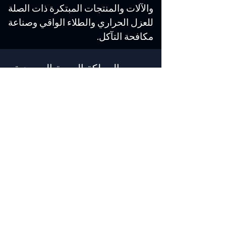
والآلات والمنتجات المبتكرة ذات الصلة
للعزل الحراري والطلاء الواقي وصناعة
مكافحة التآكل.
المملكة العربية السعودية
شركة يلما للتجارة
شارع دلم، السلي،
الرياض-14263، المملكة العربية
السعودية
الهاتف:
+966 11 241 1337
الجوال:
055 0974205
/
050 7882613
معلومات عنا@yelma-seal.com
www.yelma-seal.com