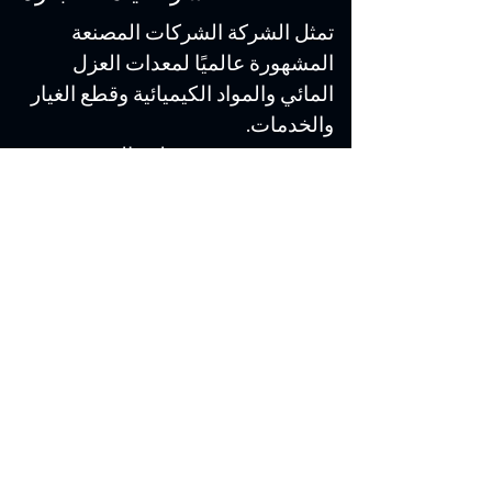
تمثل الشركة الشركات المصنعة
المشهورة عالميًا لمعدات العزل
المائي والمواد الكيميائية وقطع الغيار
والخدمات.
نحن نفخر بخدمة منطقة الشرق
الأوسط بأكملها وآسيا وأفريقيا بالمواد
والآلات والمنتجات المبتكرة ذات الصلة
للعزل الحراري والطلاء الواقي وصناعة
مكافحة التآكل.
المملكة العربية السعودية
شركة يلما للتجارة
شارع دلم، السلي،
الرياض-14263، المملكة العربية