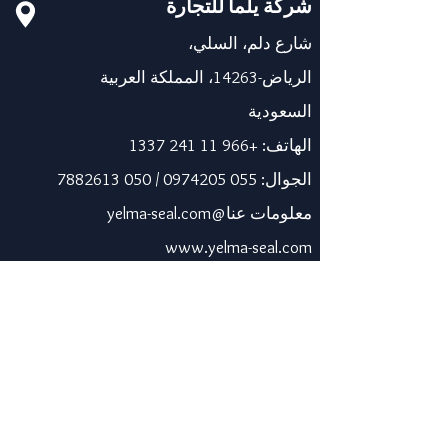
شركة يلما للتجارة
شارع دلم، السلي،
الرياض-14263، المملكة العربية
السعودية
الهاتف:
+966 11 241 1337
الجوال:
055 0974205
/
050 7882613
معلومات عنا@yelma-seal.com
www.yelma-seal.com
الإمارات العربية المتحدة
برايم سيل للمواد العازلة
والوقائية ذ.م.م.
صندوق بريد 115563، دبي، الإمارات