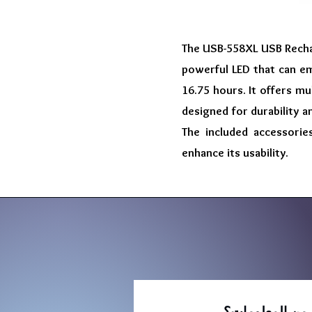
The USB-558XL USB Recharg
powerful LED that can e
16.75 hours. It offers mu
designed for durability a
The included accessorie
enhance its usability.
د من المعلومات؟