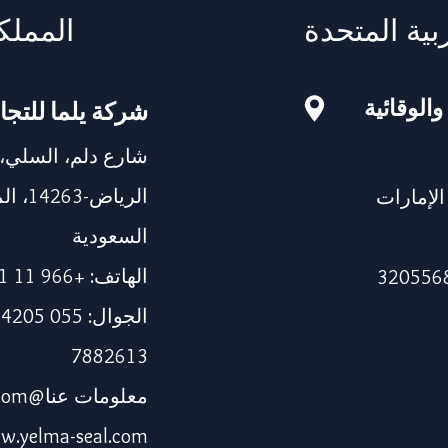
بية المتحدة
المملك
والوقائية
شركة يلما للتجا
شارع دلم، السلي،
الرياض
115، دبي، الإمارات
السعودية
الهاتف: +966 11 241 1337
7882613
معلومات عنا@yelma-seal.com
w.yelma-seal.com