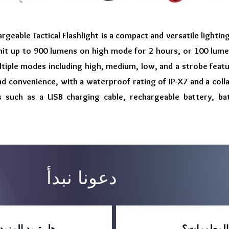
eable Tactical Flashlight is a compact and versatile lightin
mit up to 900 lumens on high mode for 2 hours, or 100 lum
ltiple modes including high, medium, low, and a strobe featur
nd convenience, with a waterproof rating of IP-X7 and a coll
s such as a USB charging cable, rechargeable battery, bat
دعونا نبدأ
المعلومات؟
هل تريد المزي