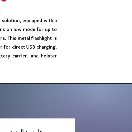
g solution, equipped with a
ens on low mode for up to
e. This metal flashlight is
ar for direct USB charging.
tery carrier, and holster
هل تريد المزيد من 