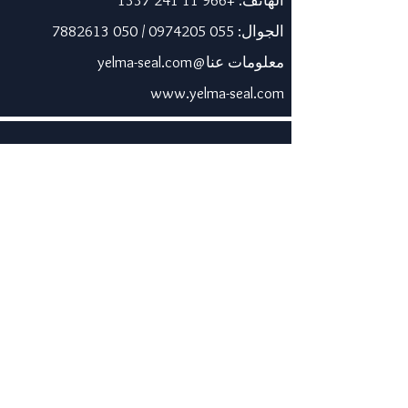
الهاتف:
+966 11 241 1337
الجوال:
055 0974205
/
050 7882613
معلومات عنا@yelma-seal.com
www.yelma-seal.com
الإمارات العربية المتحدة
برايم سيل للمواد العازلة
والوقائية ذ.م.م.
صندوق بريد 115563، دبي، الإمارات
العربية المتحدة.
الهاتف:
+971 43330172
/
3205568
المبيعات@prime-seal.com
www.prime-seal.com