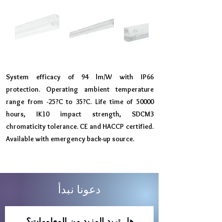
System efficacy of 94 lm/W with IP66
protection. Operating ambient temperature
range from -25?C to 35?C. Life time of 50000
hours, IK10 impact strength, SDCM3
chromaticity tolerance. CE and HACCP certified.
Available with emergency back-up source.
دعونا نبدأ
هل تريد المزيد من المعلومات؟