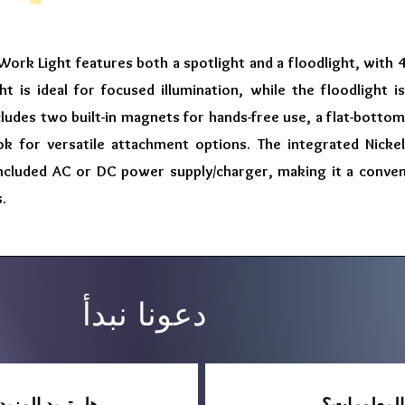
 Work Light features both a spotlight and a floodlight, wit
ht is ideal for focused illumination, while the floodlight i
ncludes two built-in magnets for hands-free use, a flat-bottom 
k for versatile attachment options. The integrated Nickel
ncluded AC or DC power supply/charger, making it a conveni
.
دعونا نبدأ
المعلومات؟
هل تريد المزي