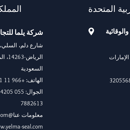
بية المتحدة
المملك
والوقائية
شركة يلما للتجا
شارع دلم، السلي،
الرياض
115، دبي، الإمارات
السعودية
الهاتف: +966 11 241 1337
7882613
معلومات عنا@yelma-seal.com
w.yelma-seal.com