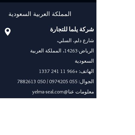
المملكة العربية السعودية
شركة يلما للتجارة
شارع دلم، السلي،
الرياض-14263، المملكة العربية
السعودية
الهاتف:
+966 11 241 1337
الجوال:
055 0974205
/
050 7882613
معلومات عنا@yelma-seal.com
www.yelma-seal.com
الإمارات العربية المتحدة