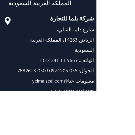
المملكة العربية السعودية
شركة يلما للتجارة
شارع دلم، السلي،
الرياض-14263، المملكة العربية
السعودية
الهاتف:
+966 11 241 1337
الجوال:
055 0974205
/
050 7882613
معلومات عنا@yelma-seal.com
www.yelma-seal.com
الإمارات العربية المتحدة
برايم سيل للمواد العازلة