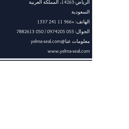
الرياض-14263، المملكة العربية
السعودية
الهاتف:
+966 11 241 1337
الجوال:
055 0974205
/
050 7882613
معلومات عنا@yelma-seal.com
www.yelma-seal.com
الإمارات العربية المتحدة
برايم سيل للمواد العازلة
والوقائية ذ.م.م.
صندوق بريد 115563، دبي، الإمارات
العربية المتحدة.
الهاتف:
+971 43330172
/
3205568