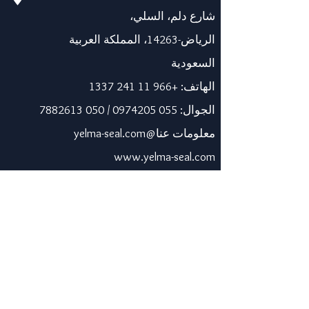
شارع دلم، السلي،
الرياض-14263، المملكة العربية
السعودية
الهاتف:
+966 11 241 1337
الجوال:
055 0974205
/
050 7882613
معلومات عنا@yelma-seal.com
www.yelma-seal.com
الإمارات العربية المتحدة
برايم سيل للمواد العازلة
والوقائية ذ.م.م.
صندوق بريد 115563، دبي، الإمارات