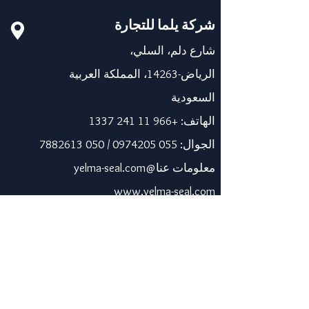
شركة يلما للتجارة
شارع دلم، السلي،
الرياض-14263، المملكة العربية
السعودية
الهاتف:
+966 11 241 1337
الجوال:
055 0974205
/
050 7882613
معلومات عنا@yelma-seal.com
www.yelma-seal.com
الإمارات العربية المتحدة
برايم سيل للمواد العازلة
والوقائية ذ.م.م.