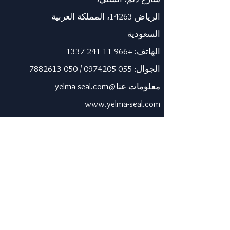
الرياض-14263، المملكة العربية
السعودية
الهاتف:
+966 11 241 1337
الجوال:
055 0974205
/
050 7882613
معلومات عنا@yelma-seal.com
www.yelma-seal.com
الإمارات العربية المتحدة
برايم سيل للمواد العازلة
والوقائية ذ.م.م.
صندوق بريد 115563، دبي، الإمارات
العربية المتحدة.