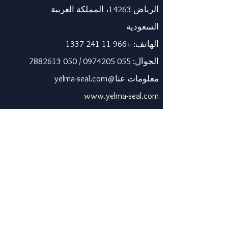
الرياض-14263، المملكة العربية
السعودية
الهاتف:
+966 11 241 1337
الجوال:
055 0974205
/
050 7882613
معلومات عنا@yelma-seal.com
www.yelma-seal.com
الإمارات العربية المتحدة
برايم سيل للمواد العازلة
والوقائية ذ.م.م.
صندوق بريد 115563، دبي، الإمارات
العربية المتحدة.