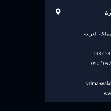
رة
-14263، المملكة العربية
الجوال: 055 0974205 / 050
ww