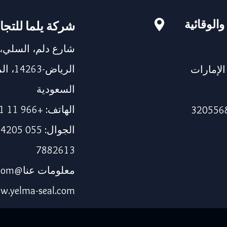
والوقائية
شركة يلما للتجا
شارع دلم، السلي،
الرياض
115، دبي، الإمارات
السعودية
الهاتف: +966 11 241 1337
7882613
معلومات عنا@yelma-seal.com
w.yelma-seal.com