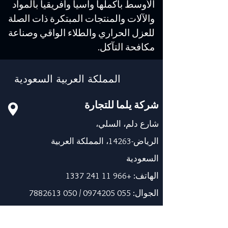
الأوسط بأكملها وآسيا وأفريقيا بالمواد
والآلات والمنتجات المبتكرة ذات الصلة
للعزل الحراري والطلاء الواقي وصناعة
مكافحة التآكل.
المملكة العربية السعودية
شركة يلما للتجارة
شارع دلم، السلي،
الرياض-14263، المملكة العربية
السعودية
الهاتف:
+966 11 241 1337
الجوال:
055 0974205
/
050 7882613
معلومات عنا@yelma-seal.com
www.yelma-seal.com