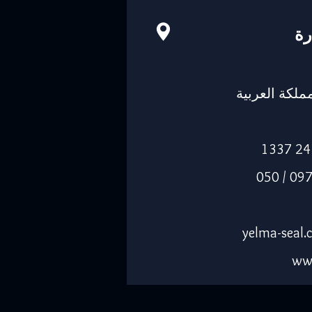
رة
-14263، المملكة العربية
الجوال: 055 0974205 / 050
ww