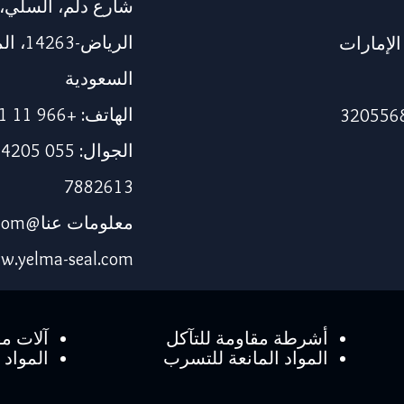
شارع دلم، السلي،
الرياض
115، دبي، الإمارات
السعودية
الهاتف: +966 11 241 1337
7882613
معلومات عنا@yelma-seal.com
w.yelma-seal.com
أشرطة مقاومة للتآكل
آلات مق
المواد المانعة للتسرب
المواد ا