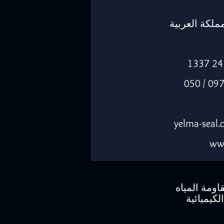
-14263، المملكة العربية
الجوال: 055 0974205 / 050
ww
اومة المياه
لكيميائية