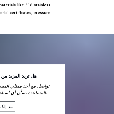
aterials like 316 stainless
erial certificates, pressure
هل تريد المزيد من 
تواصل مع أحد ممثلي المبي
المساعدة بشأن أي استفسارات قد تكون لديك.
بريد إلكتروني