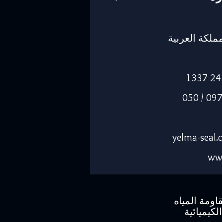
-14263، المملكة العربية
الجوال: 055 0974205 / 050
ww
اومة المياه
لكيميائية