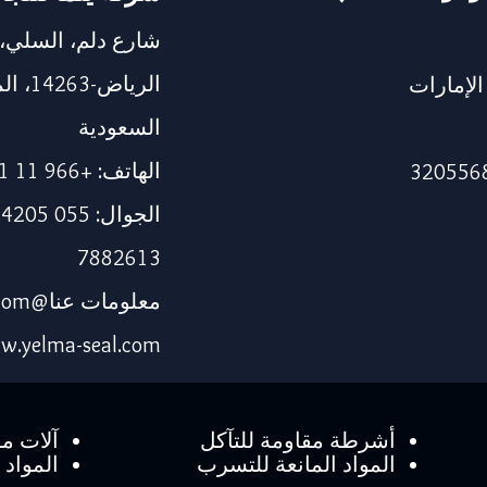
شارع دلم، السلي،
الرياض
115، دبي، الإمارات
السعودية
الهاتف: +966 11 241 1337
7882613
معلومات عنا@yelma-seal.com
w.yelma-seal.com
أشرطة مقاومة للتآكل
آلات مق
المواد المانعة للتسرب
المواد ا