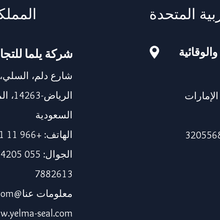
بية المتحدة
المملك
والوقائية
شركة يلما للتجا
شارع دلم، السلي،
الرياض
115، دبي، الإمارات
السعودية
الهاتف: +966 11 241 1337
7882613
معلومات عنا@yelma-seal.com
w.yelma-seal.com