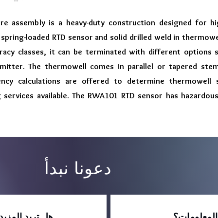
 assembly is a heavy-duty construction designed for hi
 spring-loaded RTD sensor and solid drilled weld in thermowel
racy classes, it can be terminated with different options 
mitter. The thermowell comes in parallel or tapered stem 
ncy calculations are offered to determine thermowell sui
ng services available. The RWA101 RTD sensor has hazardous
دعونا نبدأ
المعلومات؟
هل تريد المزي