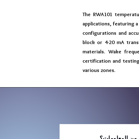
The RWA101 temperature
applications, featuring a
configurations and accu
block or 4-20 mA trans
materials. Wake freque
certification and testi
various zones.
د من المعلومات؟