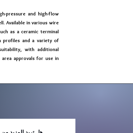
gh-pressure and high-flow
l. Available in various wire
such as a ceramic terminal
profiles and a variety of
tability, with additional
 area approvals for use in
هل تريد المزيد من 