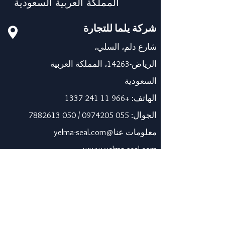
المملكة العربية السعودية
شركة يلما للتجارة
شارع دلم، السلي،
الرياض-14263، المملكة العربية
السعودية
الهاتف:
+966 11 241 1337
الجوال:
055 0974205
/
050 7882613
معلومات عنا@yelma-seal.com
www.yelma-seal.com
الإمارات العربية المتحدة
برايم سيل للمواد العازلة