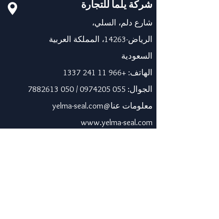
شركة يلما للتجارة
شارع دلم، السلي،
الرياض-14263، المملكة العربية
السعودية
الهاتف:
+966 11 241 1337
الجوال:
055 0974205
/
050 7882613
معلومات عنا@yelma-seal.com
www.yelma-seal.com
الإمارات العربية المتحدة
برايم سيل للمواد العازلة
والوقائية ذ.م.م.