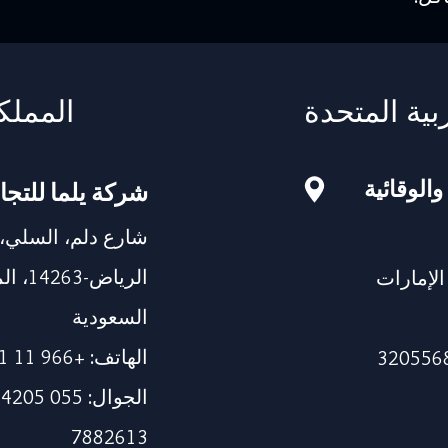
بية المتحدة
المملك
والوقائية
شركة يلما للتجا
شارع دلم، السلي،
الرياض
115، دبي، الإمارات
السعودية
الهاتف: +966 11 241 1337
7882613