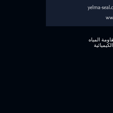
ww
اومة المياه
لكيميائية