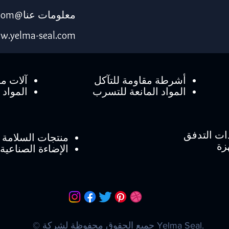
معلومات عنا@yelma-seal.com
w.yelma-seal.com
أشرطة مقاومة للتآكل
آلات مق
المواد المانعة للتسرب
المواد ا
ات التدفق
منتجات السلامة
زة
الإضاءة الصناعية
© جميع الحقوق محفوظة لشركة Yelma Seal.